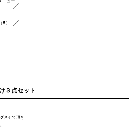
メニュー
（5）
付け３点セット
グさせて頂き
。