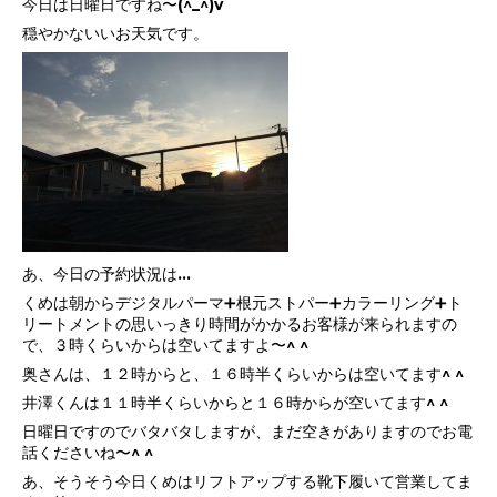
今日は日曜日ですね〜(^_^)v
穏やかないいお天気です。
あ、今日の予約状況は…
くめは朝からデジタルパーマ➕根元ストパー➕カラーリング➕ト
リートメントの思いっきり時間がかかるお客様が来られますの
で、３時くらいからは空いてますよ〜^ ^
奥さんは、１２時からと、１６時半くらいからは空いてます^ ^
井澤くんは１１時半くらいからと１６時からが空いてます^ ^
日曜日ですのでバタバタしますが、まだ空きがありますのでお電
話くださいね〜^ ^
あ、そうそう今日くめはリフトアップする靴下履いて営業してま