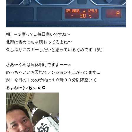
朝、➖３度って…毎日寒いですね〜
北部は雪めっちゃ積もってるよね〜
久しぶりにスキーしたいと思っているくめです（笑）
さあ〜くめは連休明けですよーー♬
めっちゃいいお天気でテンションも上がってます…
が、今日のくめの予約は１０時３０分以降空いて
るよね〜(-.-)y-., o O