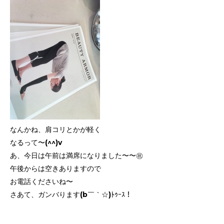
なんかね、肩コリとかが軽く
なるって〜(^^)v
あ、今日は午前は満席になりました〜〜㊗️
午後からは空きありますので
お電話くださいね〜
さあて、ガンバります(b￣｀☆)ﾄｩｰｽ！