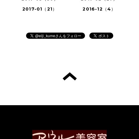
2017-01（21）
2016-12（4）