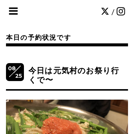
/
本日の予約状況です
08
今日は元気村のお祭り行
25
くで〜