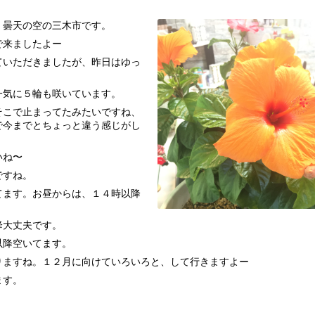
、曇天の空の三木市です。
で来ましたよー
ていただきましたが、昨日はゆっ
一気に５輪も咲いています。
そこで止まってたみたいですね、
で今までとちょっと違う感じがし
いね〜
ですね。
てます。お昼からは、１４時以降
降大丈夫です。
以降空いてます。
りますね。１２月に向けていろいろと、して行きますよー
ます。