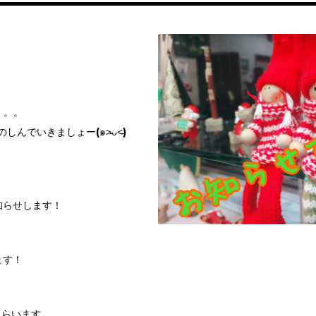
。。。
んでいきましょー(๑˃̵ᴗ˂̵)
知らせします！
ます！
もらいます。