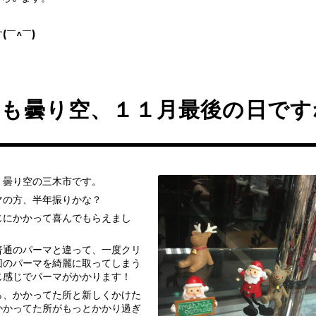
(￣^￣)ゞ
日も曇り空、１１月最後の日です
、曇り空の三木市です。
マの方、半年振りかな？
じにかかって喜んでもらえまし
普通のパーマと違って、一度クリ
回のパーマを綺麗に取ってしまう
じ感じでパーマがかかります！
ら、かかってた所と新しくかけた
かかってた所がもっとかかり過ぎ