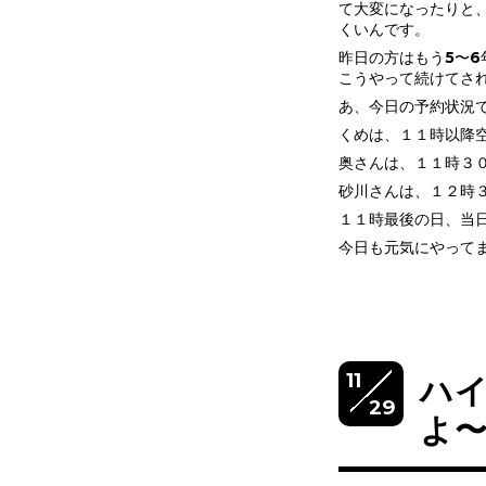
て大変になったりと
くいんです。
昨日の方はもう5〜
こうやって続けてさ
あ、今日の予約状況
くめは、１１時以降
奥さんは、１１時３
砂川さんは、１２時
１１時最後の日、当
今日も元気にやって
11
ハ
29
よ