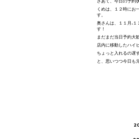
さあて、今日の予約
くめは、１２時にお
す。
奥さんは、１１月.１
す！
まだまだ当日予約大
店内に移動したハイ
ちょっと入れるの遅
と、思いつつ今日も
2