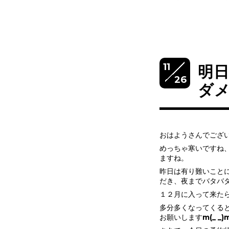
11
明
26
ダ
おはようさんでござ
めっちゃ寒いですね
ますね。
昨日は有り難いこと
だき、夜までバタバ
１２月に入って来た
多分多くなってくる
お願いしますm(_ _)