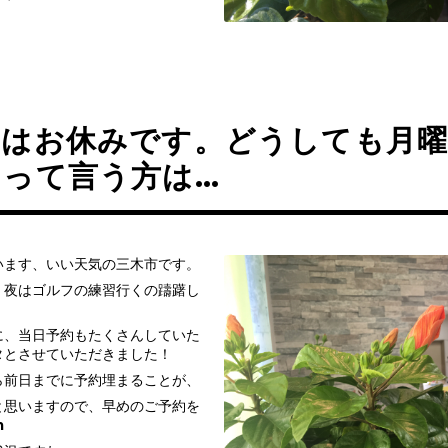
日はお休みです。どうしても月
メって言う方は…
います、いい天気の三木市です。
、夜はゴルフの練習行くの躊躇し
に、当日予約もたくさんしていた
タとさせていただきました！
ら前日までに予約埋まることが、
と思いますので、早めのご予約を
m