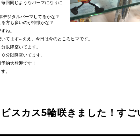
、毎回同じようなパーマになりに
6年デジタルパーマしてるかな？
れる方も多いのが特徴かな？
ですね。
空いてます…ええ、今日は今のところヒマです。
０分以降空いてます。
３０分以降空いてます。
日予約大歓迎です！
ます。
イビスカス5輪咲きました！すご
〜