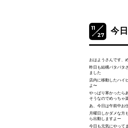
11
今
27
おはようさんです、
昨日も結構バタバタ
ました
店内に移動したハイ
よ〜
やっぱり寒かったら
そうなのでめっちゃ
あ、今日は午前中お
月曜日しかダメな方
ら出動しますよー
今日も元気にやって