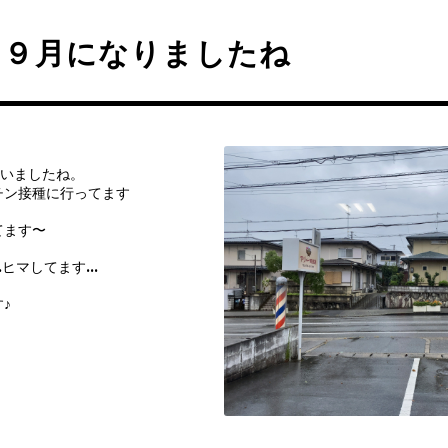
う９月になりましたね
まいましたね。
チン接種に行ってます
てます〜
…ヒマしてます…
♪