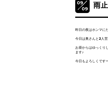
09
雨
09
昨日の夜はホンマに
今日は奥さんと2人
お昼からはゆっくり
ます♪
今日もよろしくです