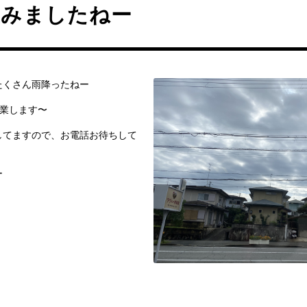
止みましたねー
たくさん雨降ったねー
営業します〜
してますので、お電話お待ちして
ー