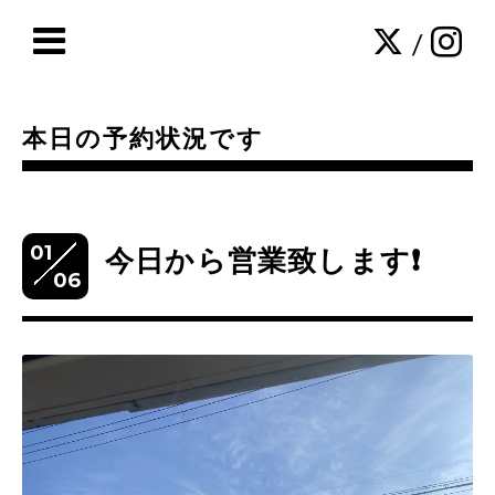
/
本日の予約状況です
01
今日から営業致します❗️
06