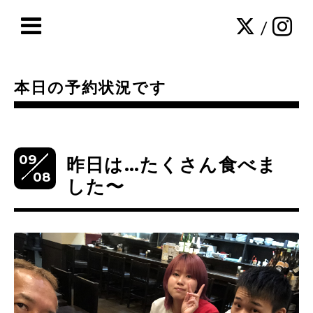
/
本日の予約状況です
09
昨日は…たくさん食べま
08
した〜