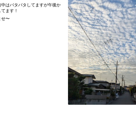
前中はバタバタしてますが午後か
してます！
ませ〜