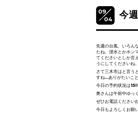
09
今週
04
先週の台風、いろん
たね。浸水とかホン
てくださいとしか言
うにしてくださいね
さて三木市はと言う
すね…ありがたいこ
今日の予約状況は15
奥さんは午前中ゆっく
ぜひお電話ください
今日もよろしくお願い