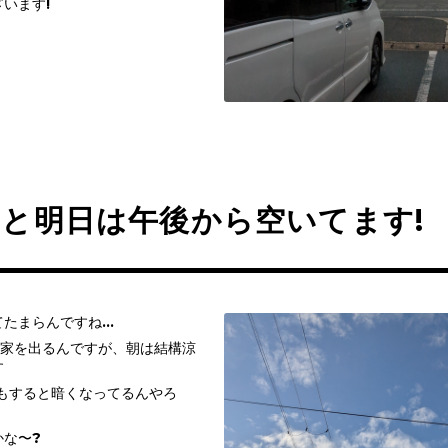
います!
と明日は午後から空いてます!
てたまらんですね…
に家を出るんですが、朝は結構涼
す
月もすると暗くなってるんやろ
かな〜?