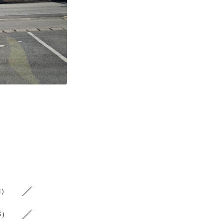
1）
3）