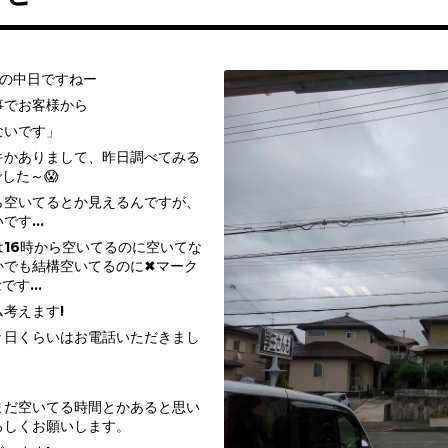
休の中日ですねー
事でお客様から
ないです」
件かありまして、昨日調べてみる
した～😱
ら空いてるとか見えるんですが、
いです…
16時から空いてるのに空いてな
かでも結構空いてるのに✖マーク
念です…
考えます!
々日くらいはお電話いただきまし
まだ空いてる時間とかあると思い
ろしくお願いします。