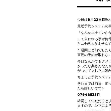
今日は9月22日3連
最近予約システムの
「なんか上手くいか
って言われる事が何
と…全然あきませんで
１週間ほど前でした
直近の予約が取れな
今日なんかでもクメは
かったり奥さんなん
がついてました…残
ちょっと予約システム
それまでは前日、前
たら嬉しいです✨
0794853511
確認していただくと
ますのでホンマによ