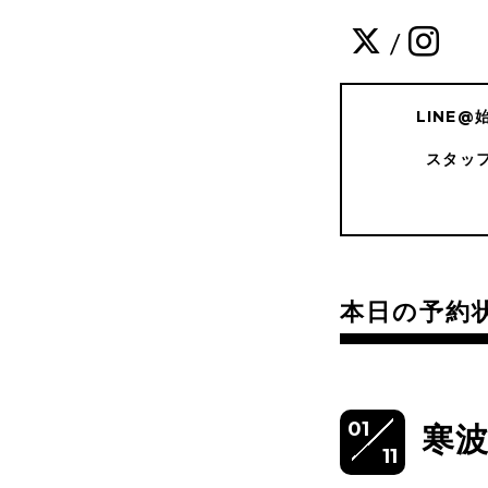
/
LINE
スタッ
本日の予約
01
寒波
11