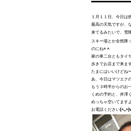
１月１１日、今日は
最高の天気ですが、
来てるみたいで、雪降
スキー場とか全然降
のにね^ ^
家の車二台ともタイ
歩きでお店まで来ま
たまにはいいけどね
あ、今日はマツエク
もう３時半からのお
くめの予約と、井澤
めっちゃ空いてます
お電話ください(^_^)