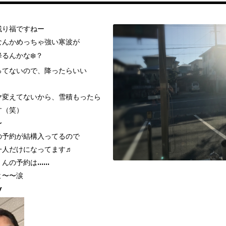
残り福ですねー
なんかめっちゃ強い寒波が
るんかな❄️？
ってないので、降ったらいい
ヤ変えてないから、雪積もったら
す（笑）
〜
の予約が結構入ってるので
一人だけになってます♬
くんの予約は……
よ〜〜涙
v