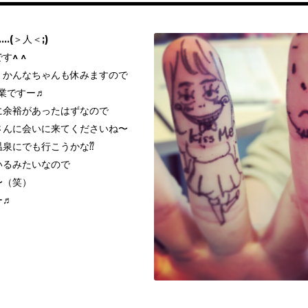
(＞人＜;)
す^ ^
、かんなちゃんも休みますので
業ですー♬
に余裕があったはずなので
さんに会いに来てくださいね〜
温泉にでも行こうかな⁇
いるみたいなので
〜（笑）
ー♬