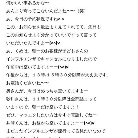
何かいい事あるかな〜
あんまり寄ってこないんだよね〜〜（笑）
あ、今日の予約状況ですね^ ^
この、お知らせを最近よく見てくれてて、先日も
このお知らせよく分かっていいですって言って
いただいたんですよー(^^)v
あ、くめは、朝一のお客様が子どもさんの
インフルエンザでキャンセルになりましたので
午前中は空いてますよーー(^^)v
午後からは、１３時.１５時３０分以降が大丈夫です。
お電話くださいね〜〜
奥さんが、今日はめっちゃ空いてますよー
砂川さんは、１１時３０分以降は全部詰まって
いますので、朝一だけ空いてますよ！
ぜひ、マツエクしたい方は今すぐ電話してねー
井澤くんは、お昼から空いてますよーー(^^)v
まだまだインフルエンザが流行ってる見たいなので