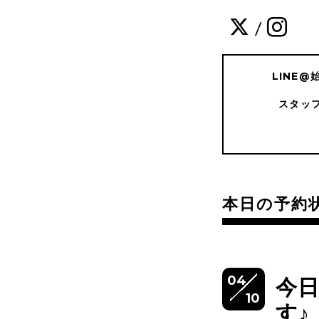
/
LINE
スタッ
本日の予約
04
今
10
す♪