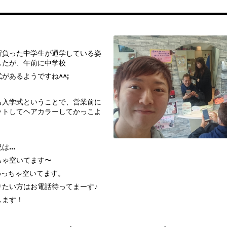
！
背負った中学生が通学している姿
したが、午前に中学校
があるようですね^^;
も入学式ということで、営業前に
ットしてヘアカラーしてかっこよ
況は…
ちゃ空いてます〜
めっちゃ空いてます。
りたい方はお電話待ってまーす♪
します！