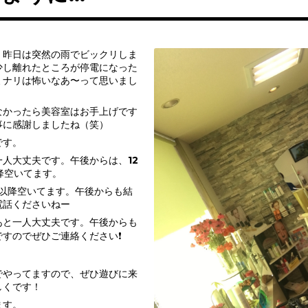
、昨日は突然の雨でビックリしま
少し離れたところが停電になった
ミナリは怖いなあ〜って思いまし
なかったら美容室はお手上げです
事に感謝しましたね（笑）
です。
人大丈夫です。午後からは、12
降空いてます。
分以降空いてます。午後からも結
電話くださいねー
あと一人大丈夫です。午後からも
すのでぜひご連絡ください❗️
でやってますので、ぜひ遊びに来
しくです！
ます。