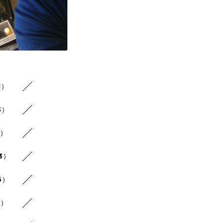
1）
3）
2）
3）
6）
6）