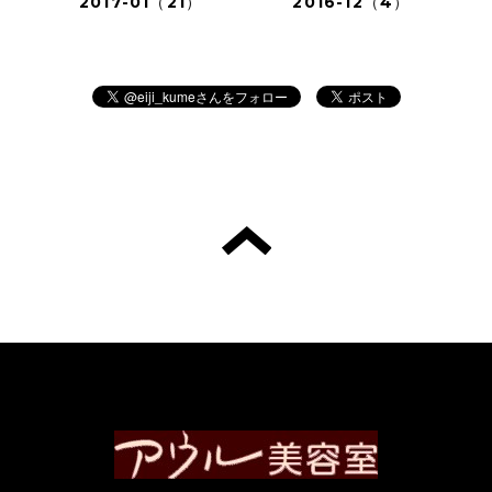
2017-01（21）
2016-12（4）