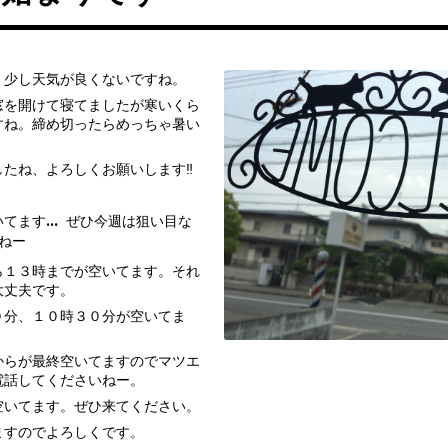
、少し天気が良くないですね。
窓を開けて寝てましたが寒いくら
すね。締め切ったらめっちゃ暑い
たね、よろしくお願いします‼️
。
いてます… ぜひ今週は狙い目な
ねー
ら１３時までが空いてます。それ
大丈夫です。
０分、１０時３０分が空いてま
からが最終空いてますのでマツエ
電話してくださいねー。
空いてます。ぜひ来てください。
ますのでよろしくです。