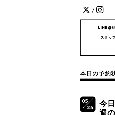
/
LINE
スタッ
本日の予約
05
今
24
週