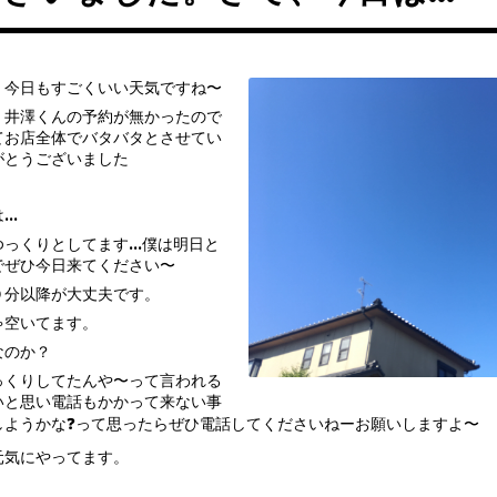
、今日もすごくいい天気ですね〜
、井澤くんの予約が無かったので
てお店全体でバタバタとさせてい
がとうございました
は…
ゆっくりとしてます…僕は明日と
でぜひ今日来てください〜
０分以降が大丈夫です。
ゃ空いてます。
なのか？
っくりしてたんや〜って言われる
いと思い電話もかかって来ない事
しようかな❓って思ったらぜひ電話してくださいねーお願いしますよ〜
元気にやってます。