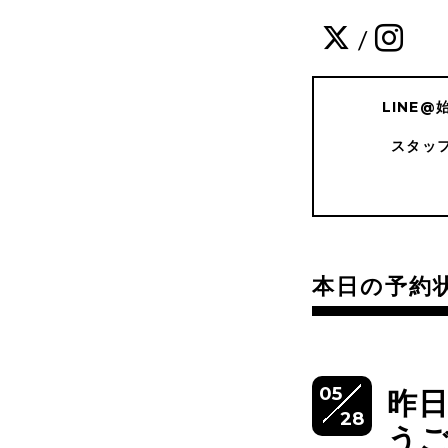
/
LINE
スタッ
本日の予約
05
昨
28
う