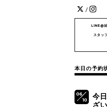
/
LINE
スタッ
本日の予約
06
今
10
ざ