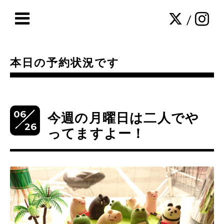
/
本日の予約状況です
06
今週の月曜日は二人でや
26
ってますよー！