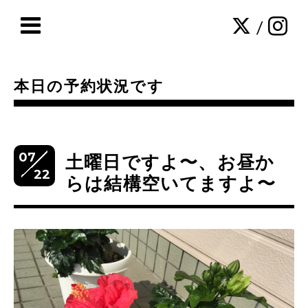
/
本日の予約状況です
07
土曜日ですよ〜、お昼か
22
らは結構空いてますよ〜