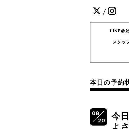
/
LINE
スタッ
本日の予約
08
今
20
よ