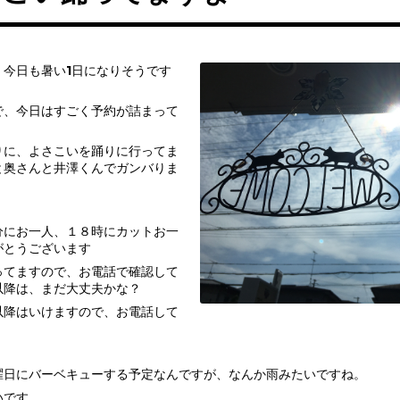
、今日も暑い1日になりそうです
で、今日はすごく予約が詰まって
りに、よさこいを踊りに行ってま
と奥さんと井澤くんでガンバりま
、
分にお一人、１８時にカットお一
がとうございます
ってますので、お電話で確認して
以降は、まだ大丈夫かな？
以降はいけますので、お電話して
曜日にバーベキューする予定なんですが、なんか雨みたいですね。
いです。