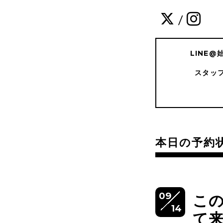
/
LINE
スタッ
本日の予約
09
こ
14
て