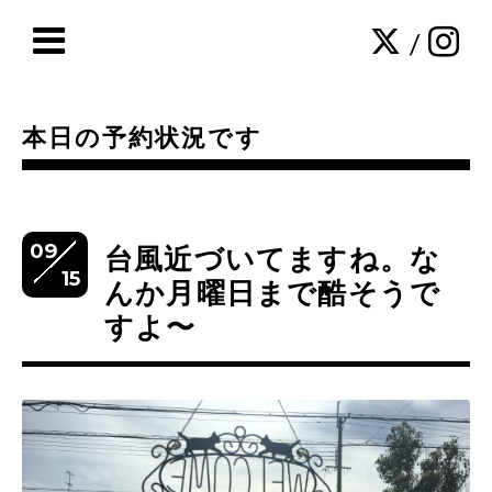
/
本日の予約状況です
09
台風近づいてますね。な
15
んか月曜日まで酷そうで
すよ〜