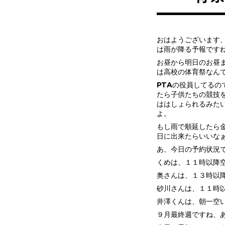
おはようございます
は雨が降る予報です
お昼から明日のお昼
は高校の体育祭なん
PTAの役員してるの
たら子供たちの競技
ははしょられるみた
よ。
もし雨で順延したら
日に出来たらいいな
あ、今日の予約状況
くめは、１１時以降
奥さんは、１３時以
砂川さんは、１１時
井澤くんは、朝一空
９月最終週ですね、