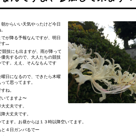
、朝からいい天気やったけど今日
ね。
までが降る予報なんですが、明日
です…
で競技にも出ますが、雨が降って
を優先するので、大人たちの競技
いです。ええ、そんなもんです
金曜日になるので、できたら木曜
ぁって思ってます。
ですね。
空いてますよ〜
降大丈夫です。
以降大丈夫です。
いてます。お昼からは１３時以降空いてます。
あと４日ガンバるでー