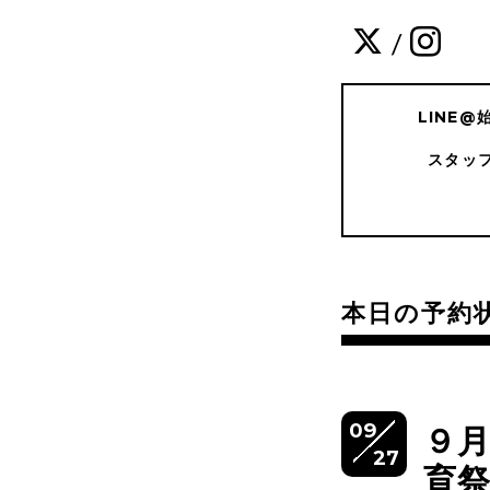
/
LINE
スタッ
本日の予約
09
９
27
育