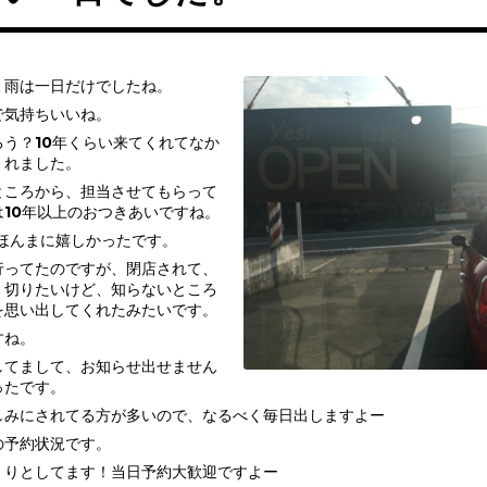
、雨は一日だけでしたね。
で気持ちいいね。
う？10年くらい来てくれてなか
くれました。
ところから、担当させてもらって
10年以上のおつきあいですね。
ほんまに嬉しかったです。
行ってたのですが、閉店されて、
く切りたいけど、知らないところ
を思い出してくれたみたいです。
すね。
してまして、お知らせ出せません
ったです。
しみにされてる方が多いので、なるべく毎日出しますよー
の予約状況です。
くりとしてます！当日予約大歓迎ですよー