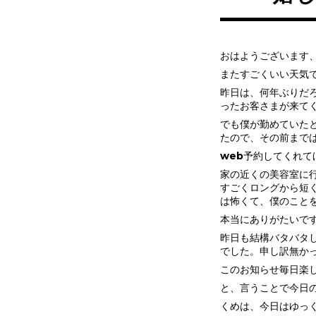
おはようございます
またすごくいい天気
昨日は、何年ぶりだろ
ったお客さまが来て
でも僕が勤めていた
たので、その前までは
web予約してくれて
家の近くの美容室に
すごくロングから短
は怖くて、僕のこと
本当にありがたいで
昨日も結構バタバタ
でした。申し訳無か
このお知らせ毎日楽
と、言うことで今日
くめは、今日はゆっ