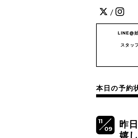
/
LINE
スタッ
本日の予約
11
昨
09
嬉