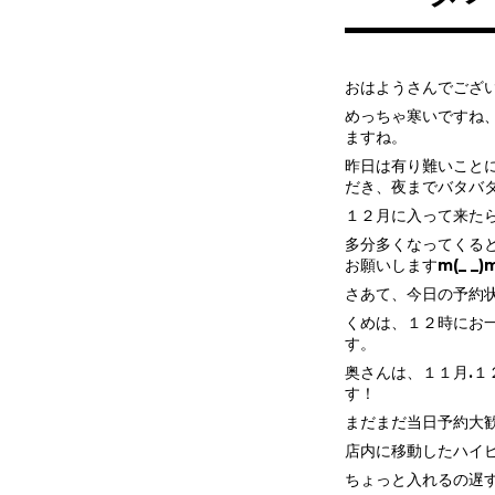
おはようさんでござ
めっちゃ寒いですね
ますね。
昨日は有り難いこと
だき、夜までバタバ
１２月に入って来た
多分多くなってくる
お願いしますm(_ _)
さあて、今日の予約
くめは、１２時にお
す。
奥さんは、１１月.１
す！
まだまだ当日予約大
店内に移動したハイ
ちょっと入れるの遅