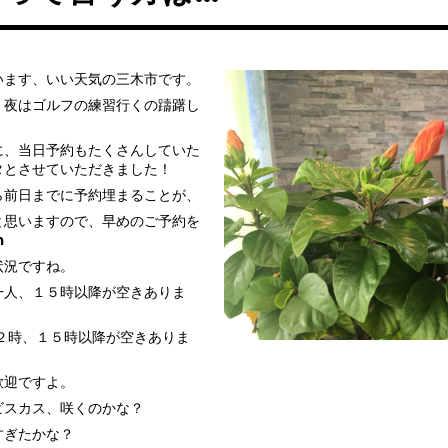
います、いい天気の三木市です。
、夜はゴルフの練習行くの躊躇し
に、当日予約もたくさんしていた
タとさせていただきました！
ら前日までに予約埋まることが、
と思いますので、早めのご予約を
m
状況ですね。
一人、１５時以降が空きありま
２時、１５時以降が空きありま
歓迎ですよ。
ビスカス、咲くのかな？
すぎたかな？