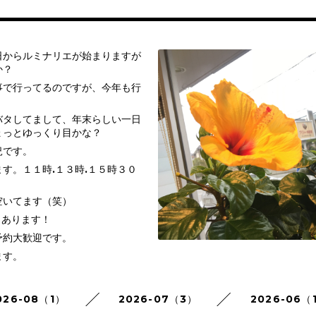
日からルミナリエが始まりますが
か？
事で行ってるのですが、今年も行
バタしてまして、年末らしい一日
ょっとゆっくり目かな？
況です。
す。１１時.１３時.１５時３０
。
空いてます（笑）
きあります！
予約大歓迎です。
ます。
026-08（1）
2026-07（3）
2026-06（