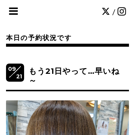
/
本日の予約状況です
09
もう21日やって…早いね
21
～