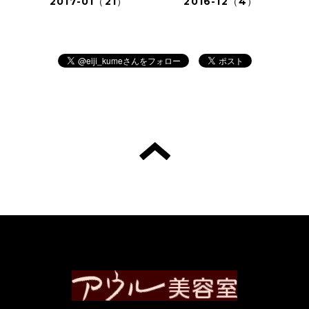
2017-01（21）
2016-12（4）