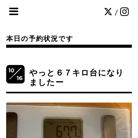
/
本日の予約状況です
10
やっと６７キロ台になり
16
ましたー