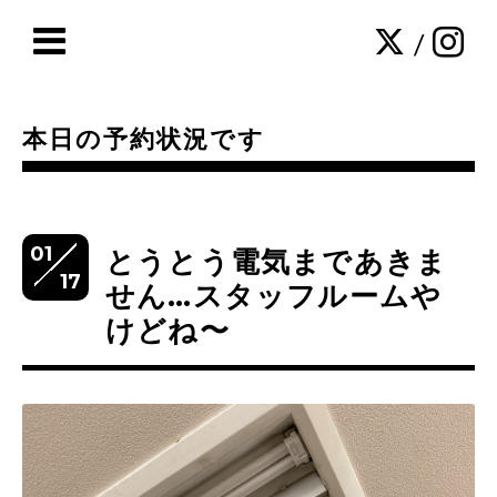
/
本日の予約状況です
01
とうとう電気まであきま
17
せん…スタッフルームや
けどね〜