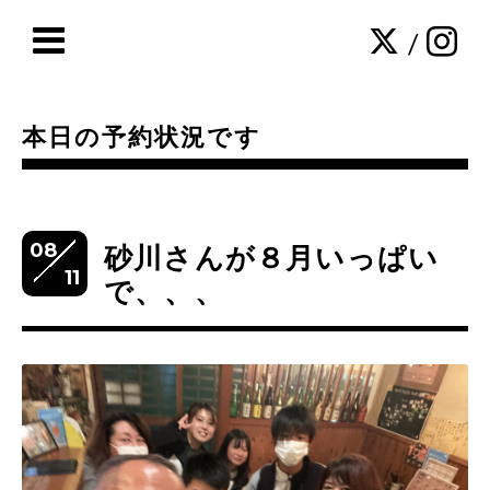
/
本日の予約状況です
08
砂川さんが８月いっぱい
11
で、、、