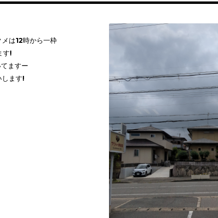
メは12時から一枠
す!
いてますー
します!