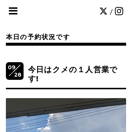
/
本日の予約状況です
09
今日はクメの１人営業で
28
す!