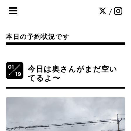
/
本日の予約状況です
01
今日は奥さんがまだ空い
19
てるよ〜