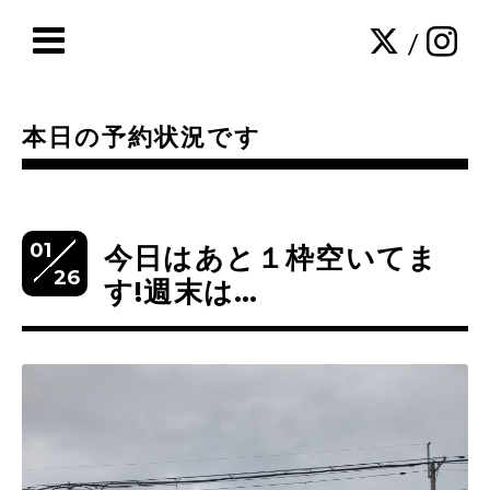
/
本日の予約状況です
01
今日はあと１枠空いてま
26
す!週末は…