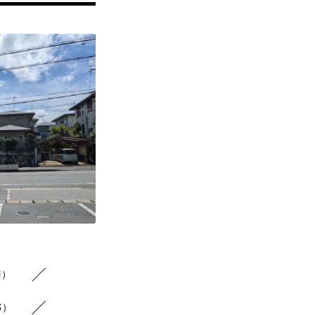
1）
3）