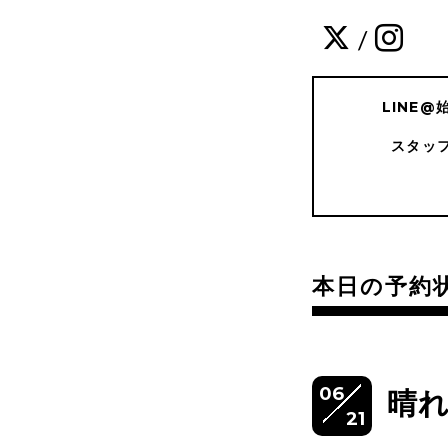
/
LINE
スタッ
本日の予約
06
晴
21