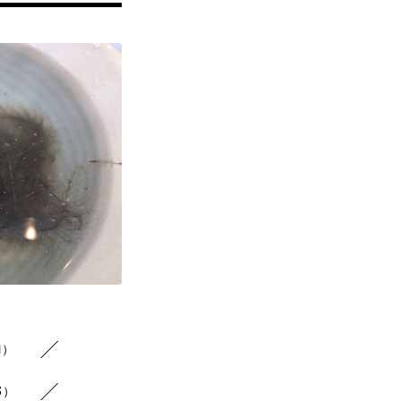
1）
3）