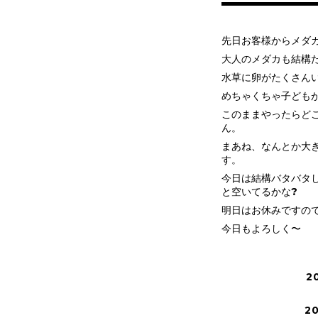
先日お客様からメダ
大人のメダカも結構
水草に卵がたくさん
めちゃくちゃ子ども
このままやったらど
ん。
まあね、なんとか大
す。
今日は結構バタバタ
と空いてるかな?
明日はお休みですの
今日もよろしく〜
2
2