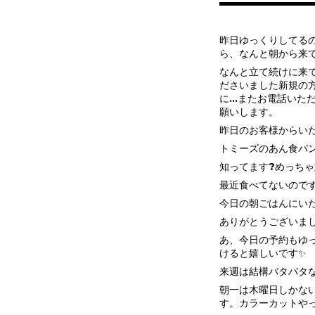
昨日ゆっくりしてる
ら、なんと朝から来
なんと立て続けに来
ださいました新規の
に…またお電話いた
願いします。
昨日のお客様からい
トミーズのあん食パン
知ってます?めっち
最近食べてないのです
今日の朝ごはんにい
ありがとうございま
あ、今日の予約もゆ
けると嬉しいです✨
来週は結構バタバタ
朝一は木曜日しかな
す。カラーカットや