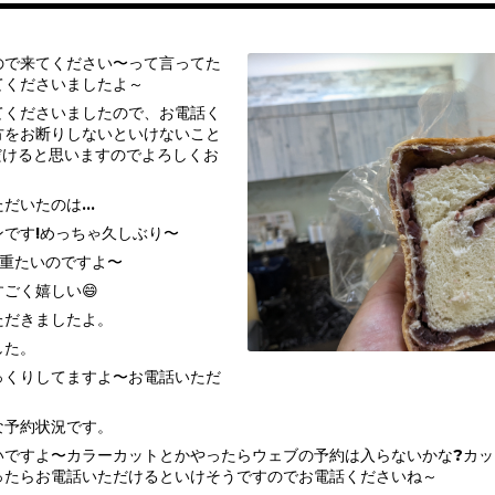
ので来てください〜って言ってた
てくださいましたよ～
てくださいましたので、お電話く
方をお断りしないといけないこと
だけると思いますのでよろしくお
ただいたのは…
です!めっちゃ久しぶり〜
ゃ重たいのですよ〜
ごく嬉しい😄
ただきましたよ。
した。
っくりしてますよ〜お電話いただ
な予約状況です。
いですよ〜カラーカットとかやったらウェブの予約は入らないかな?カッ
ったらお電話いただけるといけそうですのでお電話くださいね～