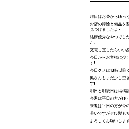
昨日はお昼からゆっ
お店の掃除と備品を
見つけましたよ～
結構優秀なやつでし
た。
充電し直したらいい感
今日からお客様に少
す!
今日クメは13時以降
奥さんもまだ少し空
す!
明日と明後日は結構
今週は平日の方がゆ
来週は平日の方が今の
暑いですがぜひ髪もサ
よろしくお願いしま