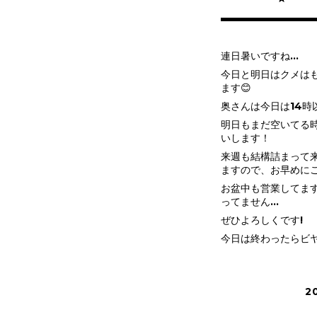
連日暑いですね…
今日と明日はクメは
ます😊
奥さんは今日は14時
明日もまだ空いてる
いします！
来週も結構詰まって
ますので、お早めに
お盆中も営業してま
ってません…
ぜひよろしくです!
今日は終わったらビヤ
2