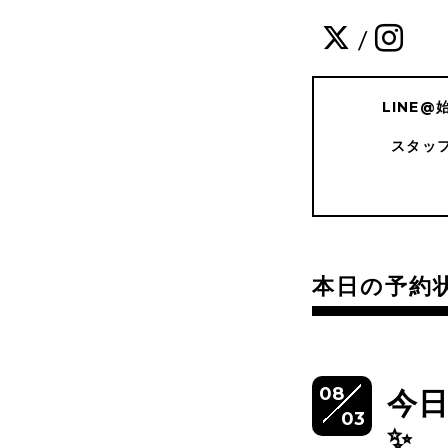
/
LINE
スタッ
本日の予約
08
今
03
✨