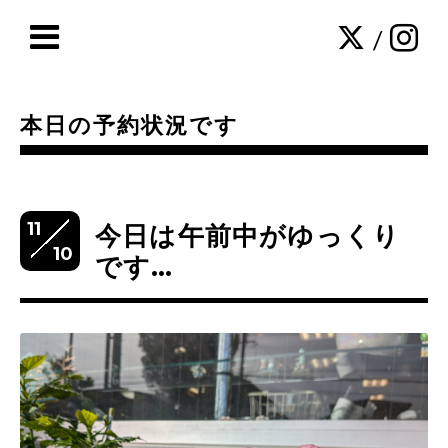
/
本日の予約状況です
11
今日は午前中がゆっくり
10
です…