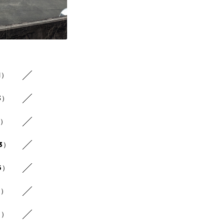
1）
3）
2）
3）
6）
6）
6）