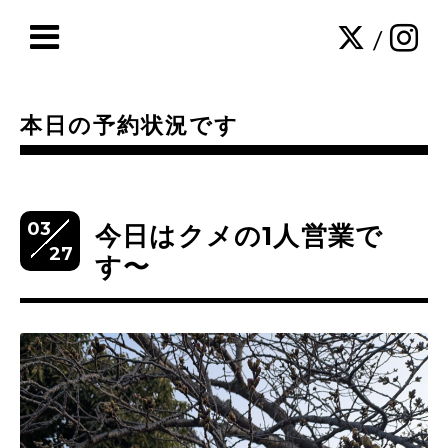
/
本日の予約状況です
03
今日はクメの1人営業で
27
す〜