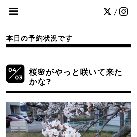
/
本日の予約状況です
04
桜🌸がやっと咲いて来た
03
かな?