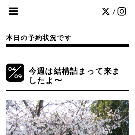
/
本日の予約状況です
04
今週は結構詰まって来ま
09
したよ〜