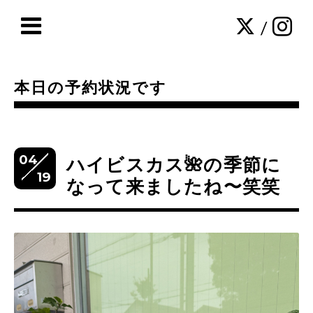
/
本日の予約状況です
04
ハイビスカス🌺の季節に
19
なって来ましたね〜笑笑