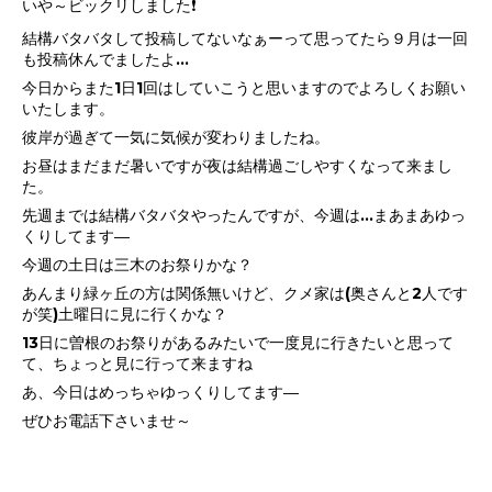
いや～ビックリしました❗
結構バタバタして投稿してないなぁーって思ってたら９月は一回
も投稿休んでましたよ...
今日からまた1日1回はしていこうと思いますのでよろしくお願い
いたします。
彼岸が過ぎて一気に気候が変わりましたね。
お昼はまだまだ暑いですが夜は結構過ごしやすくなって来まし
た。
先週までは結構バタバタやったんですが、今週は…まあまあゆっ
くりしてます―
今週の土日は三木のお祭りかな？
あんまり緑ヶ丘の方は関係無いけど、クメ家は(奥さんと2人です
が笑)土曜日に見に行くかな？
13日に曽根のお祭りがあるみたいで一度見に行きたいと思って
て、ちょっと見に行って来ますね
あ、今日はめっちゃゆっくりしてます―
ぜひお電話下さいませ～