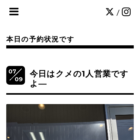
/
本日の予約状況です
07
今日はクメの1人営業です
09
よ―