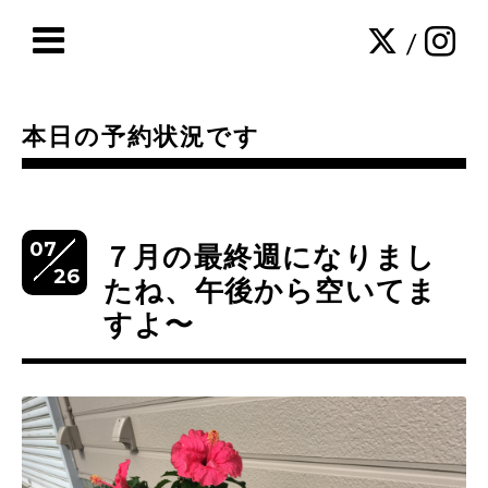
/
本日の予約状況です
07
７月の最終週になりまし
26
たね、午後から空いてま
すよ〜